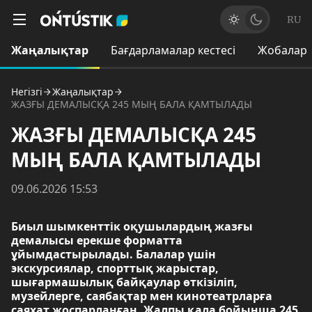
RU
Жаңалықтар
Бағдарламалар кестесі
Жобалар
Негізгі
Жаңалықтар
ЖАЗҒЫ ДЕМАЛЫСҚА 245 МЫҢ БАЛА ҚАМТЫЛАДЫ
ЖАЗҒЫ ДЕМАЛЫСҚА 245
МЫҢ БАЛА ҚАМТЫЛАДЫ
09.06.2026 15:53
Биыл шымкенттік оқушылардың жазғы
демалысы ерекше форматта
ұйымдастырылады. Балалар үшін
экскурсиялар, спорттық жарыстар,
шығармашылық байқаулар өткізіліп,
музейлерге, саябақтар мен кинотеатрларға
саяхат жоспарланған. Жалпы қала бойынша 245