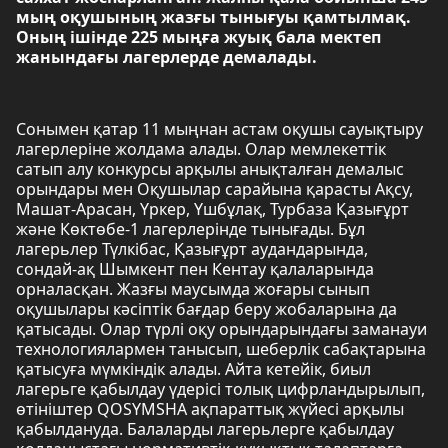
мың оқушының жазғы тынығуы қамтылмақ.
Оның ішінде 225 мыңға жуық бала мектеп
жанындағы лагерлерде демалады.
Сонымен қатар 11 мыңнан астам оқушы сауықтыру
лагерлеріне жолдама алады. Олар мемлекеттік
сатып алу конкурсы арқылы анықталған демалыс
орындары мен Оқушылар сарайына қарасты Ақсу,
Машат-Арасан, Үркер, Үшбұлақ, Турбаза Қазығұрт
және Көктөбе-1 лагерлерінде тынығады. Бұл
лагерьлер Түлкібас, Қазығұрт аудандарында,
сондай-ақ Шымкент пен Кентау қалаларында
орналасқан. Жазғы маусымда жоғары сынып
оқушылары кәсіптік бағдар беру жобаларына да
қатысады. Олар түрлі оқу орындарындағы заманауи
технологиялармен танысып, шеберлік сабақтарына
қатысуға мүмкіндік алады. Айта кетейік, биыл
лагерьге қабылдау үдерісі толық цифрландырылып,
өтініштер QOSYMSHA ақпараттық жүйесі арқылы
қабылдануда. Балаларды лагерьлерге қабылдау