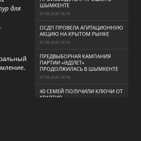
ШЫМКЕНТЕ
тур для
07.08.2026 18:19
.
ОСДП ПРОВЕЛА АГИТАЦИОННУЮ
АКЦИЮ НА КРЫТОМ РЫНКЕ
07.08.2026 18:19
ПРЕДВЫБОРНАЯ КАМПАНИЯ
еральный
ПАРТИИ «ӘДІЛЕТ»
омление.
ПРОДОЛЖИЛАСЬ В ШЫМКЕНТЕ
07.08.2026 18:18
40 СЕМЕЙ ПОЛУЧИЛИ КЛЮЧИ ОТ
КВАРТИР
07.08.2026 18:18
ШЫМКЕНТСКИЙ БОРЕЦ СТАЛ
ПРИЗЁРОМ ЧЕМПИОНАТА МИРА
06.08.2026 19:17