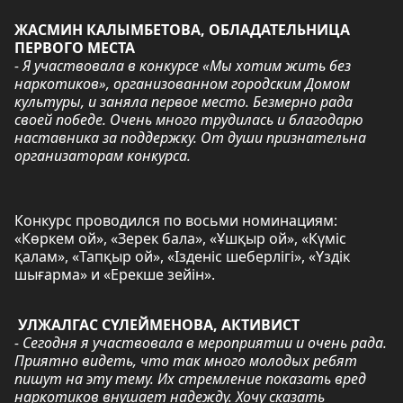
ЖАСМИН КАЛЫМБЕТОВА, ОБЛАДАТЕЛЬНИЦА
ПЕРВОГО МЕСТА
- Я участвовала в конкурсе «Мы хотим жить без
наркотиков», организованном городским Домом
культуры, и заняла первое место. Безмерно рада
своей победе. Очень много трудилась и благодарю
наставника за поддержку. От души признательна
организаторам конкурса.
Конкурс проводился по восьми номинациям:
«Көркем ой», «Зерек бала», «Ұшқыр ой», «Күміс
қалам», «Тапқыр ой», «Ізденіс шеберлігі», «Үздік
шығарма» и «Ерекше зейін».
УЛЖАЛГАС СҮЛЕЙМЕНОВА, АКТИВИСТ
- Сегодня я участвовала в мероприятии и очень рада.
Приятно видеть, что так много молодых ребят
пишут на эту тему. Их стремление показать вред
наркотиков внушает надежду. Хочу сказать