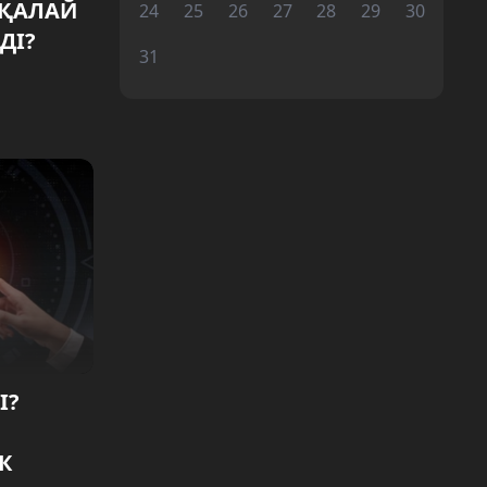
 ҚАЛАЙ
24
25
26
27
28
29
30
ДІ?
31
І?
К