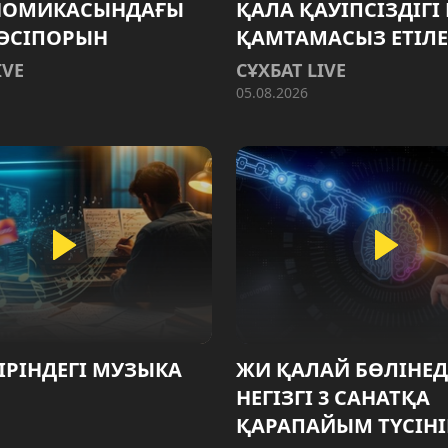
НОМИКАСЫНДАҒЫ
ҚАЛА ҚАУІПСІЗДІГІ
ӘСІПОРЫН
ҚАМТАМАСЫЗ ЕТІЛЕ
IVE
СҰХБАТ LIVE
05.08.2026
ІРІНДЕГІ МУЗЫКА
ЖИ ҚАЛАЙ БӨЛІНЕД
НЕГІЗГІ 3 САНАТҚА
ҚАРАПАЙЫМ ТҮСІНІ