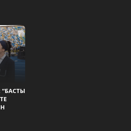
 “БАСТЫ
ТЕ
ІН