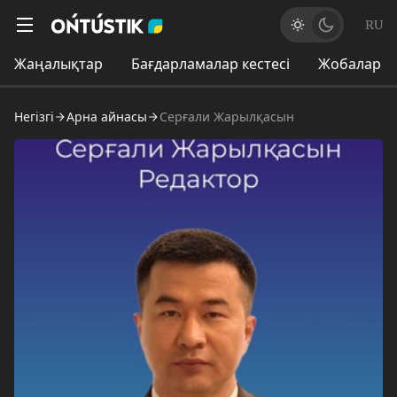
RU
Жаңалықтар
Бағдарламалар кестесі
Жобалар
Негізгі
Арна айнасы
Серғали Жарылқасын