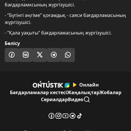
бағдарламксының жүргізушісі.
- ⁠”Бүгінгі әңгіме” қоғамдық - саяси бағдарламасының
жүргізушісі.
- ⁠”Қала уақыты” бағдарламасының жүргізушісі.
Бөлісу
Онлайн
Бағдарламалар кестесі
Жаңалықтар
Жобалар
Сериалдар
Видео