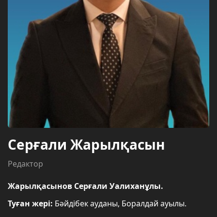
Серғали Жарылқасын
Редактор
Жарылқасынов Серғали Уалиханұлы.
Туған жері:
Бәйдібек ауданы, Боралдай ауылы.