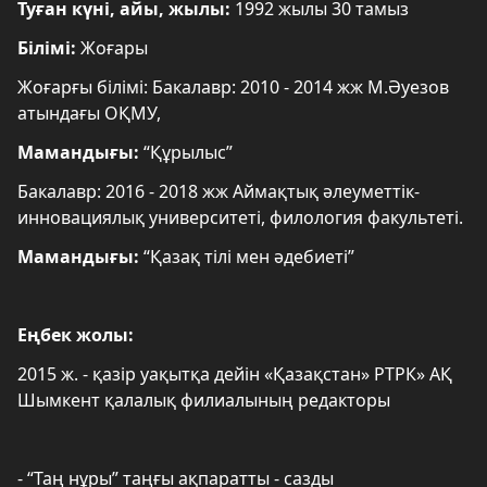
Туған күні, айы, жылы:
1992 жылы 30 тамыз
Білімі:
Жоғары
Жоғарғы білімі: Бакалавр: 2010 - 2014 жж М.Әуезов
атындағы ОҚМУ,
Мамандығы:
“Құрылыс”
Бакалавр: 2016 - 2018 жж Аймақтық әлеуметтік-
инновациялық университеті, филология факультеті.
Мамандығы:
“Қазақ тілі мен әдебиеті”
Еңбек жолы:
2015 ж. - қазір уақытқа дейін «Қазақстан» РТРК» АҚ
Шымкент қалалық филиалының редакторы
- “Таң нұры” таңғы ақпаратты - сазды