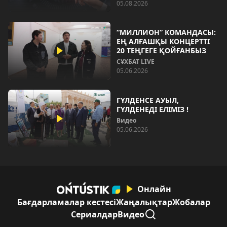
05.08.2026
“МИЛЛИОН” КОМАНДАСЫ:
ЕҢ АЛҒАШҚЫ КОНЦЕРТТІ
20 ТЕҢГЕГЕ ҚОЙҒАНБЫЗ
СҰХБАТ LIVE
05.06.2026
ГҮЛДЕНСЕ АУЫЛ,
ГҮЛДЕНЕДІ ЕЛІМІЗ !
Видео
05.06.2026
Онлайн
Бағдарламалар кестесі
Жаңалықтар
Жобалар
Сериалдар
Видео