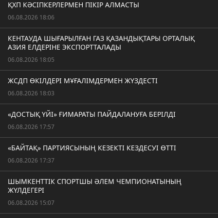
ҚХП КӘСІПКЕРЛЕРМЕН ПІКІР АЛМАСТЫ
06.08.2026 18:06
КЕНТАУДА ШЫҒАРЫЛҒАН ГАЗ ҚАЗАНДЫҚТАРЫ ОРТАЛЫҚ
АЗИЯ ЕЛДЕРІНЕ ЭКСПОРТТАЛАДЫ
06.08.2026 18:05
ЖСДП ӨКІЛДЕРІ МҰҒАЛІМДЕРМЕН ЖҮЗДЕСТІ
06.08.2026 18:03
«ДОСТЫҚ ҮЙІ» ҒИМАРАТЫ ПАЙДАЛАНУҒА БЕРІЛДІ
06.08.2026 17:57
«БАЙТАҚ» ПАРТИЯСЫНЫҢ КЕЗЕКТІ КЕЗДЕСУІ ӨТТІ
06.08.2026 17:37
ШЫМКЕНТТІК СПОРТШЫ ӘЛЕМ ЧЕМПИОНАТЫНЫҢ
ЖҮЛДЕГЕРІ
06.08.2026 15:07