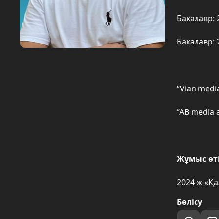
Бакалавр: 
Бакалавр: 
“Vian medi
“AB media 
Жұмыс өті
2024 ж «Қ
Бөлісу