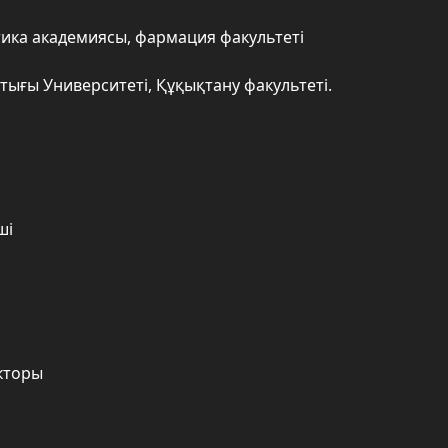
тика академиясы, фармация факультеті
тығы Университеті, Құқықтану факультеті.
ші
кторы