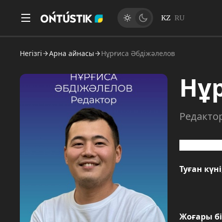
KZ
RU
Негізгі
Арна айнасы
Нұрғиса Әбдіжәлелов
Нұ
Редакто
Туған жері
Туған күн
Жоғары бі