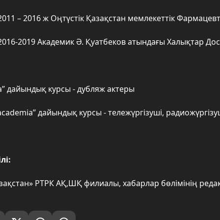
2011 – 2016 ж Оңтүстік Қазақстан мемлекеттік Фармацев
2016-2019 Академик Ә. Қуатбеков атындағы Халықтар Дос
a” дайындық курсы - дубляж актеры
academia” дайындық курсы - тележүргізуші, радиожүргізу
лі:
азақстан» РТРК АҚ,ШҚ филиалы, хабарлар бөлімінің реда