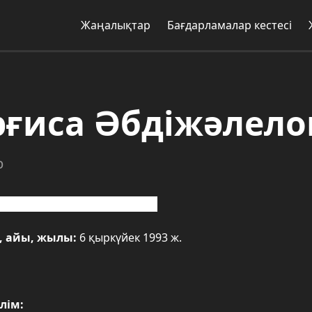
Жаңалықтар
Бағдарламалар кестесі
рғиса Әбдіжәлело
р
:
Келес ауданы, Абай ауылы.
і, айы, жылы:
6 қыркүйек 1993 ж.
лім: