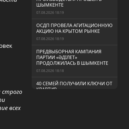
ШЫМКЕНТЕ
07.08.2026 18:19
ОСДП ПРОВЕЛА АГИТАЦИОННУЮ
АКЦИЮ НА КРЫТОМ РЫНКЕ
07.08.2026 18:19
овек
ПРЕДВЫБОРНАЯ КАМПАНИЯ
ПАРТИИ «ӘДІЛЕТ»
ПРОДОЛЖИЛАСЬ В ШЫМКЕНТЕ
07.08.2026 18:18
40 СЕМЕЙ ПОЛУЧИЛИ КЛЮЧИ ОТ
КВАРТИР
я строго
07.08.2026 18:18
ти
ие всех
ШЫМКЕНТСКИЙ БОРЕЦ СТАЛ
ПРИЗЁРОМ ЧЕМПИОНАТА МИРА
06.08.2026 19:17