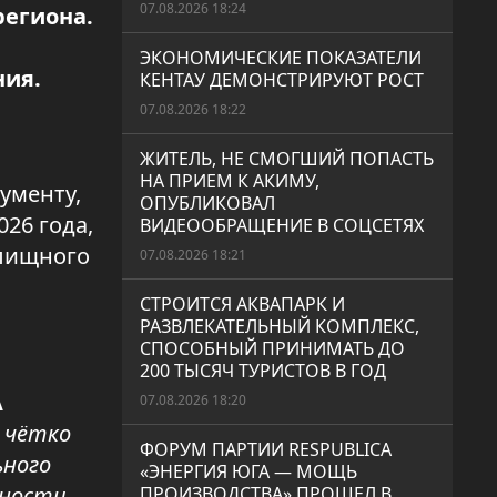
07.08.2026 18:24
региона.
ЭКОНОМИЧЕСКИЕ ПОКАЗАТЕЛИ
ния.
КЕНТАУ ДЕМОНСТРИРУЮТ РОСТ
07.08.2026 18:22
ЖИТЕЛЬ, НЕ СМОГШИЙ ПОПАСТЬ
НА ПРИЕМ К АКИМУ,
ументу,
ОПУБЛИКОВАЛ
26 года,
ВИДЕООБРАЩЕНИЕ В СОЦСЕТЯХ
илищного
07.08.2026 18:21
СТРОИТСЯ АКВАПАРК И
РАЗВЛЕКАТЕЛЬНЫЙ КОМПЛЕКС,
СПОСОБНЫЙ ПРИНИМАТЬ ДО
200 ТЫСЯЧ ТУРИСТОВ В ГОД
А
07.08.2026 18:20
 чётко
ФОРУМ ПАРТИИ RESPUBLICA
ьного
«ЭНЕРГИЯ ЮГА — МОЩЬ
жности
ПРОИЗВОДСТВА» ПРОШЕЛ В