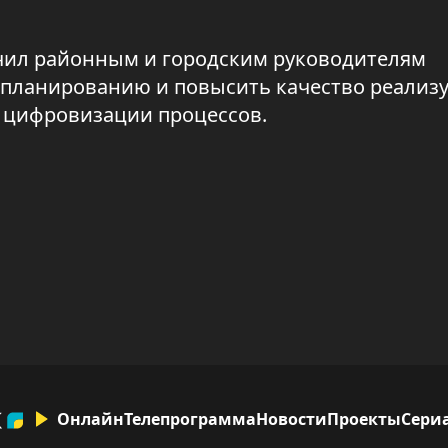
учил районным и городским руководителям
 планированию и повысить качество реализ
о цифровизации процессов.
Онлайн
Телепрограмма
Новости
Проекты
Сери