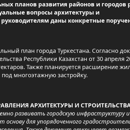
ных планов развития районов и городов 
туальные вопросы архитектуры и
м руководителям даны конкретные поруче
льный план города Туркестана. Согласно док
ьства Республики Казахстан от 30 апреля 20
 гектаров. Также планируется расширение ж
 под многоэтажную застройку.
АВЛЕНИЯ АРХИТЕКТУРЫ И СТРОИТЕЛЬСТВ
темно развивать городскую инфраструктуру и
ёт основу для упорядоченного градостроител
населения. Также документ открывает возмо