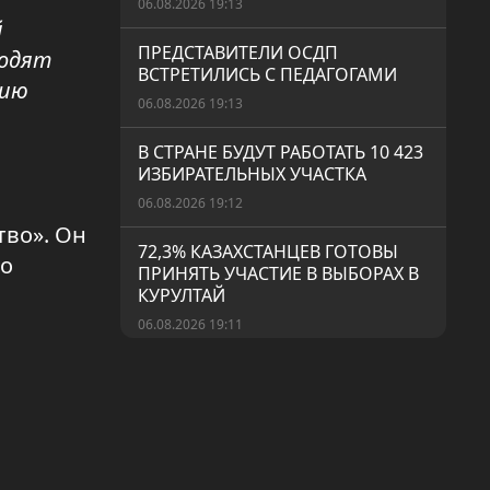
06.08.2026 19:13
й
ПРЕДСТАВИТЕЛИ ОСДП
ходят
ВСТРЕТИЛИСЬ С ПЕДАГОГАМИ
нию
06.08.2026 19:13
В СТРАНЕ БУДУТ РАБОТАТЬ 10 423
ИЗБИРАТЕЛЬНЫХ УЧАСТКА
06.08.2026 19:12
тво». Он
72,3% КАЗАХСТАНЦЕВ ГОТОВЫ
го
ПРИНЯТЬ УЧАСТИЕ В ВЫБОРАХ В
КУРУЛТАЙ
06.08.2026 19:11
ВАКЦИНАЦИЯ ОСТАЁТСЯ ОДНИМ
ИЗ САМЫХ ЭФФЕКТИВНЫХ
СПОСОБОВ ПРОФИЛАКТИКИ
ИНФЕКЦИОННЫХ ЗАБОЛЕВАНИЙ
05.08.2026 19:11