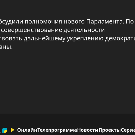
 обсудили полномочия нового Парламента. П
а совершенствование деятельности
бствовать дальнейшему укреплению демократ
аны.
Онлайн
Телепрограмма
Новости
Проекты
Сери