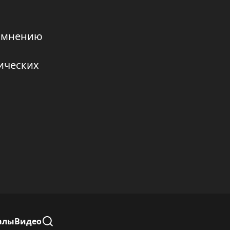
ПРЕДСТАВИТЕЛИ ПАРТИИ «АҚ
ЖОЛ» ВСТРЕТИЛИСЬ СО
о мнению
СТРОИТЕЛЯМИ И ОБСУДИЛИ
РАЗВИТИЕ ОТРАСЛИ
ических
05.08.2026 19:06
В ШЫМКЕНТЕ ЕЩЁ 40 СЕМЕЙ
ПОЛУЧИЛИ КЛЮЧИ ОТ
ДОЛГОЖДАННЫХ КВАРТИР
05.08.2026 19:05
ГАБИТ СЫЗДЫКБЕКОВ
ПРОИНСПЕКТИРОВАЛ РЯД
ВАЖНЫХ ОБЪЕКТОВ ГОРОДА
05.08.2026 18:53
ШЫМКЕНТ И ИЗМИР НАМЕРЕНЫ
РАСШИРИТЬ СОТРУДНИЧЕСТВО
алы
Видео
05.08.2026 18:52