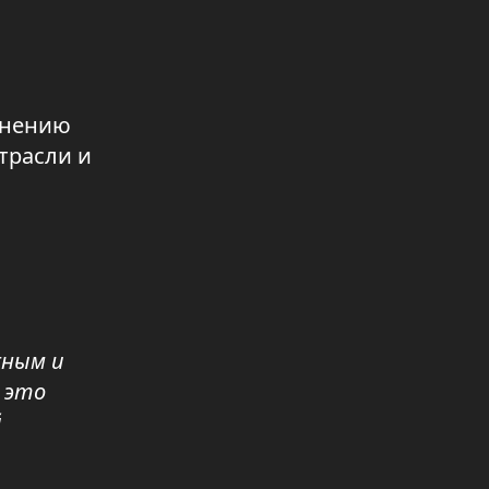
СТРИМЕРЫ ПРИВЛЕЧЕНЫ К
ОТВЕТСТВЕННОСТИ ЗА
ПРОТИВОПРАВНЫЙ КОНТЕНТ В
СОЦИАЛЬНЫХ СЕТЯХ
мнению
05.08.2026 19:10
трасли и
СТАРТОВАЛИ МЕРОПРИЯТИЯ,
ПОСВЯЩЁННЫЕ ДНЮ АБАЯ
05.08.2026 19:09
КАЗАХСТАНЦЫ ЗАДОЛЖАЛИ
БАНКАМ ПОЧТИ 23 ТРИЛЛИОНА
ТЕНГЕ
05.08.2026 19:08
жным и
 это
ПРЕДСТАВИТЕЛИ НПК
ВСТРЕТИЛИСЬ С РАБОТНИКАМИ
й
ГОРОДСКОЙ БИБЛИОТЕКИ
ИМЕНИ АЛЬ-ФАРАБИ
05.08.2026 19:07