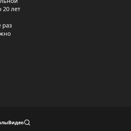
альной
СТРИМЕРЫ ПРИВЛЕЧЕНЫ К
 20 лет
ОТВЕТСТВЕННОСТИ ЗА
ПРОТИВОПРАВНЫЙ КОНТЕНТ В
 раз
СОЦИАЛЬНЫХ СЕТЯХ
ежно
05.08.2026 19:10
СТАРТОВАЛИ МЕРОПРИЯТИЯ,
ПОСВЯЩЁННЫЕ ДНЮ АБАЯ
05.08.2026 19:09
КАЗАХСТАНЦЫ ЗАДОЛЖАЛИ
БАНКАМ ПОЧТИ 23 ТРИЛЛИОНА
ТЕНГЕ
05.08.2026 19:08
ПРЕДСТАВИТЕЛИ НПК
ВСТРЕТИЛИСЬ С РАБОТНИКАМИ
ГОРОДСКОЙ БИБЛИОТЕКИ
ИМЕНИ АЛЬ-ФАРАБИ
алы
Видео
05.08.2026 19:07