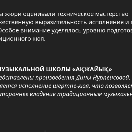
ны жюри оценивали техническое мастерство
ожественную выразительность исполнения и 
Особое внимание уделялось уровню подгото
иционного кюя.
 МУЗЫКАЛЬНОЙ ШКОЛЫ «АҚЖАЙЫҚ»
редставлены произведения Дины Нурпеисовой.
ляется исполнение шертпе-кюя, что позволя
стороннее владение традиционным музыкаль