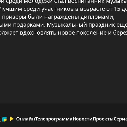
при среди молодёжи стал воспитанник музык
чшим среди участников в возрасте от 15 до
и призёры были награждены дипломами,
ыми подарками. Музыкальный праздник ещё
олжает вдохновлять новое поколение и бер
Онлайн
Телепрограмма
Новости
Проекты
Сери