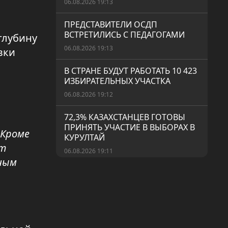
06.08.2026 19:13
ПРЕДСТАВИТЕЛИ ОСДП
ВСТРЕТИЛИСЬ С ПЕДАГОГАМИ
глубину
06.08.2026 19:13
вки
В СТРАНЕ БУДУТ РАБОТАТЬ 10 423
ИЗБИРАТЕЛЬНЫХ УЧАСТКА
06.08.2026 19:12
72,3% КАЗАХСТАНЦЕВ ГОТОВЫ
ПРИНЯТЬ УЧАСТИЕ В ВЫБОРАХ В
 Кроме
КУРУЛТАЙ
ет
06.08.2026 19:11
ным
ВАКЦИНАЦИЯ ОСТАЁТСЯ ОДНИМ
ИЗ САМЫХ ЭФФЕКТИВНЫХ
СПОСОБОВ ПРОФИЛАКТИКИ
ИНФЕКЦИОННЫХ ЗАБОЛЕВАНИЙ
05.08.2026 19:11