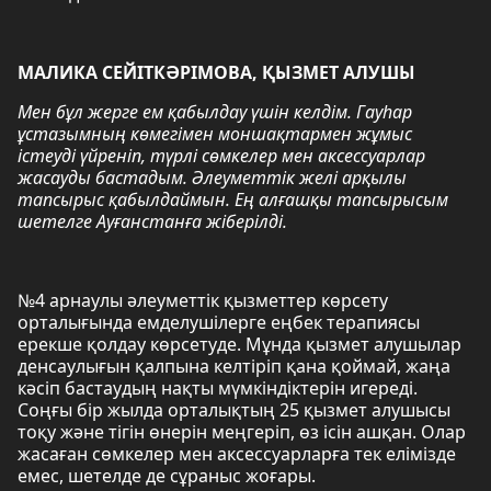
МАЛИКА СЕЙІТКӘРІМОВА, ҚЫЗМЕТ АЛУШЫ
Мен бұл жерге ем қабылдау үшін келдім. Гауһар
ұстазымның көмегімен моншақтармен жұмыс
істеуді үйреніп, түрлі сөмкелер мен аксессуарлар
жасауды бастадым. Әлеуметтік желі арқылы
тапсырыс қабылдаймын. Ең алғашқы тапсырысым
шетелге Ауғанстанға жіберілді.
№4 арнаулы әлеуметтік қызметтер көрсету
орталығында емделушілерге еңбек терапиясы
ерекше қолдау көрсетуде. Мұнда қызмет алушылар
денсаулығын қалпына келтіріп қана қоймай, жаңа
кәсіп бастаудың нақты мүмкіндіктерін игереді.
Соңғы бір жылда орталықтың 25 қызмет алушысы
тоқу және тігін өнерін меңгеріп, өз ісін ашқан. Олар
жасаған сөмкелер мен аксессуарларға тек елімізде
емес, шетелде де сұраныс жоғары.