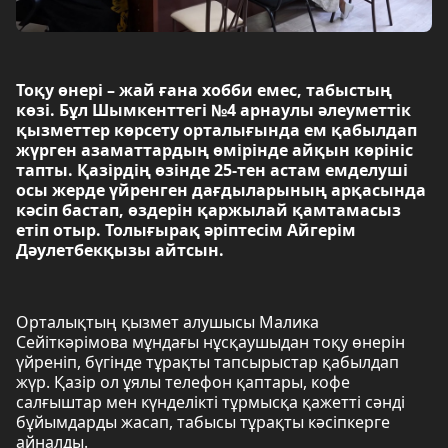
Тоқу өнері – жай ғана хобби емес, табыстың
көзі. Бұл Шымкенттегі №4 арнаулы әлеуметтік
қызметтер көрсету орталығында ем қабылдап
жүрген азаматтардың өмірінде айқын көрініс
тапты. Қазірдің өзінде 25-тен астам емделуші
осы жерде үйренген дағдыларының арқасында
кәсіп бастап, өздерін қаржылай қамтамасыз
етіп отыр. Толығырақ әріптесім Айгерім
Дәулетбекқызы айтсын.
Орталықтың қызмет алушысы Малика
Сейіткәрімова мұндағы нұсқаушыдан тоқу өнерін
үйреніп, бүгінде тұрақты тапсырыстар қабылдап
жүр. Қазір ол ұялы телефон қаптары, кофе
салғыштар мен күнделікті тұрмысқа қажетті сәнді
бұйымдарды жасап, табысы тұрақты кәсіпкерге
айналды.