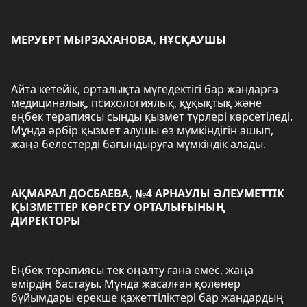
МЕРУЕРТ МЫРЗАХАНОВА, НҰСҚАУШЫ
Айта кетейік, орталықта мүгедектігі бар жандарға
медициналық, психологиялық, құқықтық және
еңбек терапиясы сынды қызмет түрлері көрсетіледі.
Мұнда әрбір қызмет алушы өз мүмкіндігін ашып,
жаңа белестерді бағындыруға мүмкіндік алады.
АҚМАРАЛ ДОСБАЕВА, №4 АРНАУЛЫ ӘЛЕУМЕТТІК
ҚЫЗМЕТТЕР КӨРСЕТУ ОРТАЛЫҒЫНЫҢ
ДИРЕКТОРЫ
Еңбек терапиясы тек оңалту ғана емес, жаңа
өмірдің бастауы. Мұнда жасалған қолөнер
бұйымдары ерекше қажеттіліктері бар жандардың