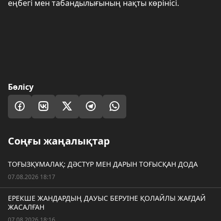
еңбегі мен табандылығының нақты көрінісі.
Бөлісу
Соңғы жаңалықтар
ТОҒЫЗҚҰМАЛАҚ: ДӘСТҮР МЕН ДАРЫН ТОҒЫСҚАН ДОДА
07.08.2026 18:17
ЕРЕКШЕ ЖАНДАРДЫҢ ДАУЫС БЕРУІНЕ ҚОЛАЙЛЫ ЖАҒДАЙ
ЖАСАЛҒАН
07.08.2026 18:16