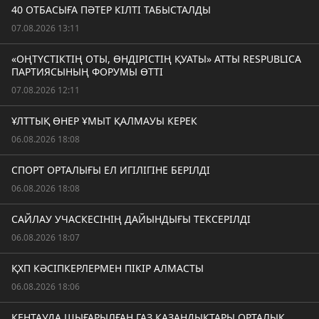
40 ОТБАСЫҒА ПӘТЕР КІЛТІ ТАБЫСТАЛДЫ
07.08.2026 13:11
«ОҢТҮСТІКТІҢ ОТЫ, ӨНДІРІСТІҢ ҚУАТЫ» АТТЫ RESPUBLICA
ПАРТИЯСЫНЫҢ ФОРУМЫ ӨТТІ
07.08.2026 12:11
ҰЛТТЫҚ ӨНЕР ҰМЫТ ҚАЛМАУЫ КЕРЕК
06.08.2026 18:08
СПОРТ ОРТАЛЫҒЫ ЕЛ ИГІЛІГІНЕ БЕРІЛДІ
06.08.2026 18:08
САЙЛАУ УЧАСКЕСІНІҢ ДАЙЫНДЫҒЫ ТЕКСЕРІЛДІ
06.08.2026 18:07
ҚХП КӘСІПКЕРЛЕРМЕН ПІКІР АЛМАСТЫ
06.08.2026 18:06
КЕНТАУДА ШЫҒАРЫЛҒАН ГАЗ ҚАЗАНДЫҚТАРЫ ОРТАЛЫҚ