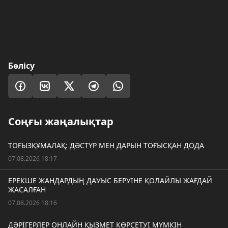
Бөлісу
Соңғы жаңалықтар
ТОҒЫЗҚҰМАЛАҚ: ДӘСТҮР МЕН ДАРЫН ТОҒЫСҚАН ДОДА
07.08.2026 18:17
ЕРЕКШЕ ЖАНДАРДЫҢ ДАУЫС БЕРУІНЕ ҚОЛАЙЛЫ ЖАҒДАЙ
ЖАСАЛҒАН
07.08.2026 18:16
ДӘРІГЕРЛЕР ОНЛАЙН ҚЫЗМЕТ КӨРСЕТУІ МҮМКІН