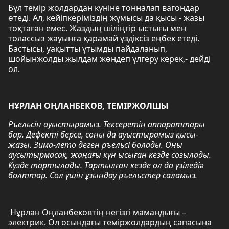
Бұл темір жолдардан күніне тонналап вагондар
өтеді. Ал, кейіпкеріміздің жұмысы да қысы - жазы
тоқтаған емес. Жаздың шіліңгір ыстығы мен
толассыз жауынға қарамай үздіксіз еңбек етеді.
Бастысы, уақытты ұтымды пайдаланып,
шойынжолды жылдам жөндеп үлгеру керек,- дейді
ол.
НҰРЛАН ОҢЛАНБЕКОВ, ТЕМІРЖОЛШЫ
Ръельсін ауыстырамыз. Тексеретін аппараттары
бар. Дефекті берсе, соны да ауыстырамыз қысы-
жазы. Зима-лето деген ръельсі болады. Оны
аусытырмасақ, жаңағы күн ысыған кезде созылады.
Күзде тартылады. Тартылған кезде ол да үзіледіә
болттар. Сол үшін ұзындау ръельстер саламыз.
Нұрлан Оңланбековтің негізгі мамандығы –
электрик. Ол осындағы теміржолдардың сапасына