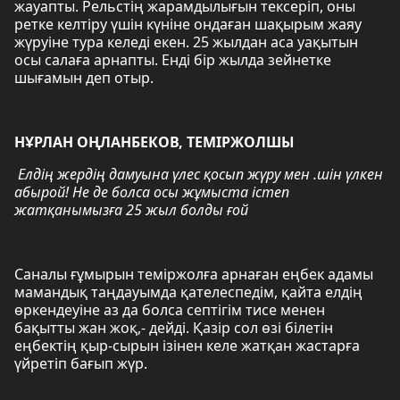
жауапты. Рельстің жарамдылығын тексеріп, оны
ретке келтіру үшін күніне ондаған шақырым жаяу
жүруіне тура келеді екен. 25 жылдан аса уақытын
осы салаға арнапты. Енді бір жылда зейнетке
шығамын деп отыр.
НҰРЛАН ОҢЛАНБЕКОВ, ТЕМІРЖОЛШЫ
Елдің жердің дамуына үлес қосып жүру мен .шін үлкен
абырой! Не де болса осы жұмыста істеп
жатқанымызға 25 жыл болды ғой
Саналы ғұмырын теміржолға арнаған еңбек адамы
мамандық таңдауымда қателеспедім, қайта елдің
өркендеуіне аз да болса септігім тисе менен
бақытты жан жоқ,- дейді. Қазір сол өзі білетін
еңбектің қыр-сырын ізінен келе жатқан жастарға
үйретіп бағып жүр.