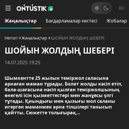
RU
Жаңалықтар
Бағдарламалар кестесі
Жобалар
Негізгі
Жаңалықтар
ШОЙЫН ЖОЛДЫҢ ШЕБЕРІ
ШОЙЫН ЖОЛДЫҢ ШЕБЕРІ
14.07.2025 19:25
Шымкентте 25 жылын теміржол саласына
арнаған маман тұрады. Болат жолды кәсіп етіп,
бала-шағасына нәсіп қылған теміржолшының
өнегелі ісін қызметтестері мен жанұясы үлгі
тұтады. Қиындығы мен қызығы мол саланы
игерген маманмен арна тілшілері танысып
қайтты. Сюжетте толығырақ...