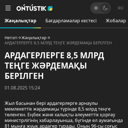
RU
Жаңалықтар
Бағдарламалар кестесі
Жобалар
Негізгі
Жаңалықтар
АРДАГЕРЛЕРГЕ 8,5 МЛРД ТЕҢГЕ ЖӘРДЕМАҚЫ БЕРІЛГЕН
АРДАГЕРЛЕРГЕ 8,5 МЛРД
ТЕҢГЕ ЖӘРДЕМАҚЫ
БЕРІЛГЕН
01.08.2025 15:24
Жыл басынан бері ардагерлерге арнаулы
мемлекеттік жәрдемақы түрінде 8,5 млрд теңге
төленген. Еңбек және халықты әлеуметтік қорғау
министрлігінің хабарлауынша, бүгінде ел аумағында
81 мыңға жуық ардагер тұрады. Оның 96-сы соғыс