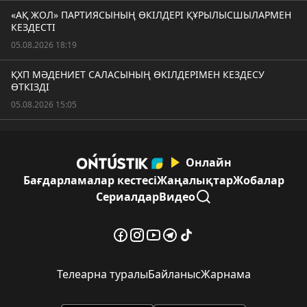
«АҚ ЖОЛ» ПАРТИЯСЫНЫҢ ӨКІЛДЕРІ ҚҰРЫЛЫСШЫЛАРМЕН
КЕЗДЕСТІ
05.08.2026 18:19
ҚХП МӘДЕНИЕТ САЛАСЫНЫҢ ӨКІЛДЕРІМЕН КЕЗДЕСУ
ӨТКІЗДІ
05.08.2026 15:05
Онлайн
Бағдарламалар кестесі
Жаңалықтар
Жобалар
Сериалдар
Видео
Телеарна туралы
Байланыс
Жарнама