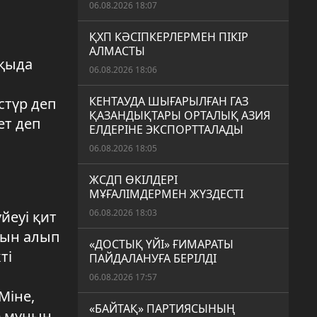
06.08.2026 18:07
ҚХП КӘСІПКЕРЛЕРМЕН ПІКІР
АЛМАСТЫ
пқыда
06.08.2026 18:06
КЕНТАУДА ШЫҒАРЫЛҒАН ГАЗ
стүр деп
ҚАЗАНДЫҚТАРЫ ОРТАЛЫҚ АЗИЯ
ет деп
ЕЛДЕРІНЕ ЭКСПОРТТАЛАДЫ
06.08.2026 18:05
ЖСДП ӨКІЛДЕРІ
МҰҒАЛІМДЕРМЕН ЖҮЗДЕСТІ
06.08.2026 18:03
йеуі қит
рын алып
«ДОСТЫҚ ҮЙІ» ҒИМАРАТЫ
ті
ПАЙДАЛАНУҒА БЕРІЛДІ
06.08.2026 17:57
Міне,
«БАЙТАҚ» ПАРТИЯСЫНЫҢ
е мұның