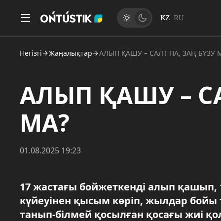
KZ
RU
Негізгі
Жаңалықтар
АЛЫП ҚАШУ – САЛТ ПА, ЗАҢ БҰЗУ 
АЛЫП ҚАШУ – СА
МА?
01.08.2025 19:23
17 жастағы бойжеткенді алып қашып,
күйеуінен қысым көріп, жылдар бойы т
танып-білмей қосылған қосағы жиі қол