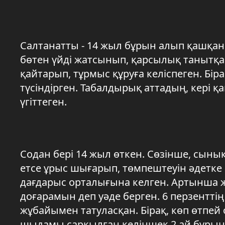
Салтанатты - 14 жыл бұрын алып қашқан.
бөтен үйді жатсынып, қарсылық танытқа
қайтарып, тұрмыс құруға келіспеген. Біра
түсіндірген. Табалдырық аттадың, кері 
үгіттеген.
Содан бері 14 жыл өткен. Сөзінше, сынық
етсе ұрыс шығарып, төмпештеуін әдетке
дағдарыс орталығына келген. Артынша жұб
доғарамын деп уәде берген. 6 перзентті
жұбайымен татуласқан. Бірақ, көп өтпей 
шыдамы сарқылған келіншек 2 ай бұрын