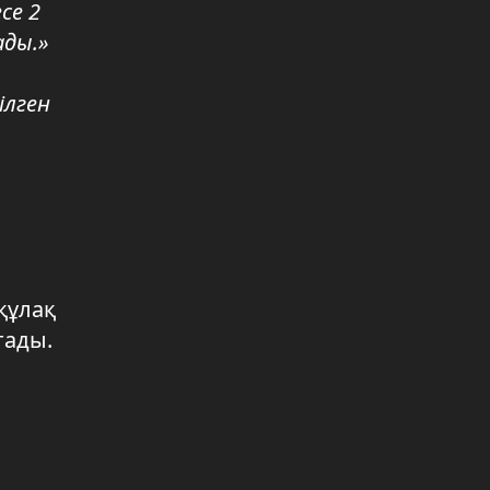
се 2
ады.»
ЖЫЛ БАСЫНАН БЕРІ 3 МЫҢҒА
ЖУЫҚ ПӘТЕР БЕРІЛДІ
05.08.2026 18:19
ілген
«АҚ ЖОЛ» ПАРТИЯСЫНЫҢ
ӨКІЛДЕРІ ҚҰРЫЛЫСШЫЛАРМЕН
КЕЗДЕСТІ
05.08.2026 18:19
ҚХП МӘДЕНИЕТ САЛАСЫНЫҢ
ӨКІЛДЕРІМЕН КЕЗДЕСУ ӨТКІЗДІ
құлақ
05.08.2026 15:05
тады.