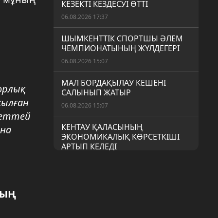
КЕЗЕКТІ КЕЗДЕСУІ ӨТТІ
06.08.2026 17:37
ШЫМКЕНТТІК СПОРТШЫ ӘЛЕМ
ЧЕМПИОНАТЫНЫҢ ЖҮЛДЕГЕРІ
06.08.2026 15:07
МАЛ БОРДАҚЫЛАУ КЕШЕНІ
қорлық
САЛЫНЫП ЖАТЫР
сылған
06.08.2026 15:07
шеттей
КЕНТАУ ҚАЛАСЫНЫҢ
ана
ЭКОНОМИКАЛЫҚ КӨРСЕТКІШІ
АРТЫП КЕЛЕДІ
06.08.2026 15:06
ЕЛ АУМАҒЫНДА 10 423 САЙЛАУ
УЧАСКЕСІ ЖҰМЫС ІСТЕЙДІ
НЫҢ
06.08.2026 15:05