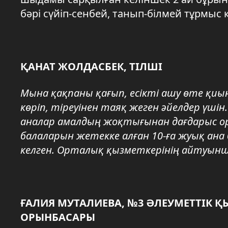
бәрі сүйіп-сенбей, танып-білмей тұрмыс 
ҚАНАТ ЖОЛДАСБЕК, ТІЛШІ
Мына қақпаны қағып, есікті ашу өте қиын 
көріп, тіреуінен таяқ жеген әйелдер үшін
аналар амалдың жоқтығынан дағдарыс ор
балаларын жетекке алған 10-ға жуық ана 
келген. Орталық қызметкерінің айтуынша
ҒАЛИЯ МУТАЛИЕВА, №3 ӘЛЕУМЕТТІК 
ОРЫНБАСАРЫ