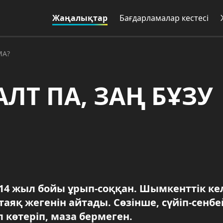
Жаңалықтар
Бағдарламалар кестесі
МА?
ЛТ ПА, ЗАҢ БҰЗУ
 14 жыл бойы ұрып-соққан. Шымкенттік ке
аяқ жегенін айтады. Сөзінше, сүйіп-сенбе
 көтеріп, маза бермеген.