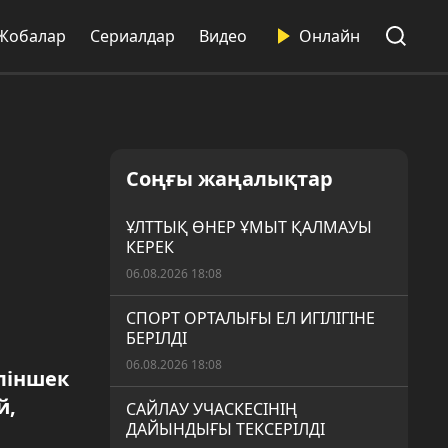
Жобалар
Сериалдар
Видео
Онлайн
Соңғы жаңалықтар
ҰЛТТЫҚ ӨНЕР ҰМЫТ ҚАЛМАУЫ
КЕРЕК
06.08.2026 18:08
СПОРТ ОРТАЛЫҒЫ ЕЛ ИГІЛІГІНЕ
БЕРІЛДІ
06.08.2026 18:08
ліншек
й,
САЙЛАУ УЧАСКЕСІНІҢ
ДАЙЫНДЫҒЫ ТЕКСЕРІЛДІ