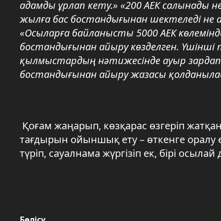
адамды ұрлап кету.» «200 АЕК салынады
жылға бас бостандығынан шектеледі не а
«Осыларға байланысты 5000 АЕК көлемінде
бостандығынан айыру көзделген. Үшінші 
қылмыстардың нәтижесінде ауыр зардап к
бостандығынан айыру жазасы қолданыла
Қоғам жаңарып, көзқарас өзгеріп жатқан т
тағдырын ойыншық ету – өткенге оралу ем
түріп, сауалнама жүргізіп ек, бірі осылай
Бөлісу