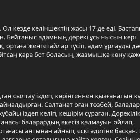
 Ол кезде келіншектің жасы 17-де еді. Баста
н. Бейтаныс адамның дөрекі ұсынысын кері
қ, ортаға жеңгетайлар түсіп, адам ұрлауды дә
қайтсаң қара бет боласың, жазмышқа көну қаж
тан сылтау іздеп, көрінгеннен қызғанатын кү
 айналдырған. Салтанат оған төзбей, балала
айы іздеп келіп, кешірім сұраған. Дөрекілік
ң анасы баларардың әкесіз қалмауын ойлап,
отағасы антынан айнып, ескі әдетіне басқан. 
 дағдарыс орталығына қайта келген. Сөзінш