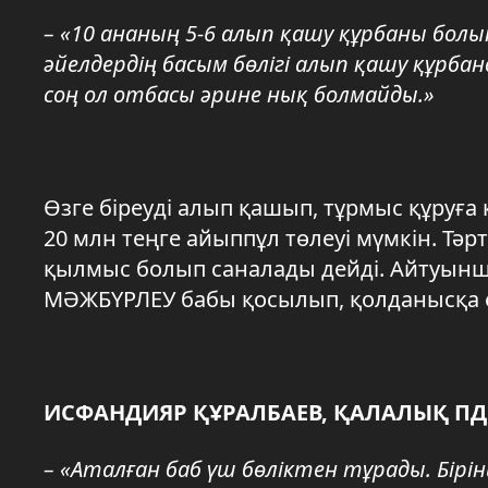
– «10 ананың 5-6 алып қашу құрбаны бол
әйелдердің басым бөлігі алып қашу құрбан
соң ол отбасы әрине нық болмайды.»
Өзге біреуді алып қашып, тұрмыс құруға
20 млн теңге айыппұл төлеуі мүмкін. Тәр
қылмыс болып саналады дейді. Айтуынш
МӘЖБҮРЛЕУ бабы қосылып, қолданысқа е
ИСФАНДИЯР ҚҰРАЛБАЕВ, ҚАЛАЛЫҚ П
– «Аталған баб үш бөліктен тұрады. Бірін