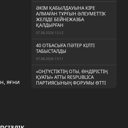
ӘКІМ ҚАБЫЛДАУЫНА КІРЕ
АЛМАҒАН ТҰРҒЫН ӘЛЕУМЕТТІК
ЖЕЛІДЕ БЕЙНЕЖАЗБА
ҚАЛДЫРҒАН
07.08.2026 13:12
40 ОТБАСЫҒА ПӘТЕР КІЛТІ
ТАБЫСТАЛДЫ
07.08.2026 13:11
«ОҢТҮСТІКТІҢ ОТЫ, ӨНДІРІСТІҢ
ҚУАТЫ» АТТЫ RESPUBLICA
н, яғни
ПАРТИЯСЫНЫҢ ФОРУМЫ ӨТТІ
07.08.2026 12:11
ҰЛТТЫҚ ӨНЕР ҰМЫТ ҚАЛМАУЫ
КЕРЕК
06.08.2026 18:08
ПСІЗДІК