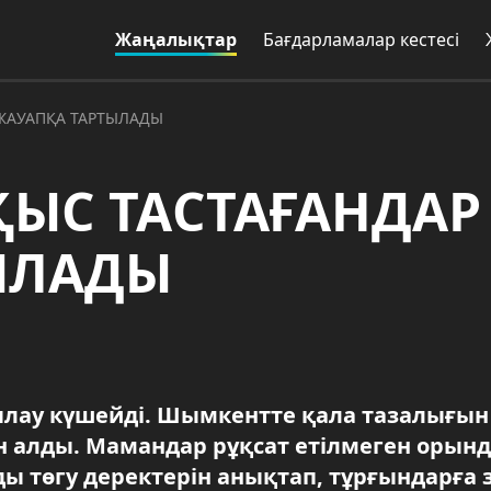
Жаңалықтар
Бағдарламалар кестесі
 ЖАУАПҚА ТАРТЫЛАДЫ
ҚЫС ТАСТАҒАНДАР
ЫЛАДЫ
ылау күшейді. Шымкентте қала тазалығын
 алды. Мамандар рұқсат етілмеген орынд
 төгу деректерін анықтап, тұрғындарға 