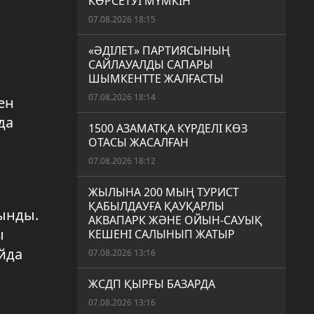
КӨРСЕТУІ МҮМКІН
07.08.2026 18:15
«ӘДІЛЕТ» ПАРТИЯСЫНЫҢ
САЙЛАУАЛДЫ САПАРЫ
ШЫМКЕНТТЕ ЖАЛҒАСТЫ
07.08.2026 18:14
ен
да
1500 АЗАМАТҚА КҮРДЕЛІ КӨЗ
ОТАСЫ ЖАСАЛҒАН
07.08.2026 18:12
ЖЫЛЫНА 200 МЫҢ ТУРИСТ
ҚАБЫЛДАУҒА ҚАУҚАРЛЫ
ынды.
АКВАПАРК ЖӘНЕ ОЙЫН-САУЫҚ
ы
КЕШЕНІ САЛЫНЫП ЖАТЫР
йда
07.08.2026 13:16
ЖСДП ҚЫРҒЫ БАЗАРДА
07.08.2026 13:16