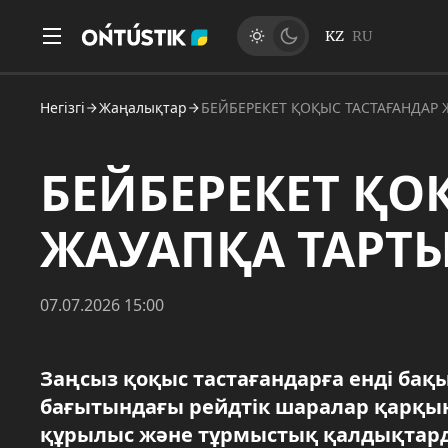
KZ
RU
Негізгі
Жаңалықтар
БЕЙБЕРЕКЕТ ҚОҚЫС ТАСТАҒАНДАР
БЕЙБЕРЕКЕТ ҚО
ЖАУАПҚА ТАРТ
07.07.2026 15:00
Заңсыз қоқыс тастағандарға енді бақ
бағытындағы рейдтік шаралар қарқын
құрылыс және тұрмыстық қалдықтарды