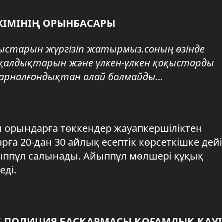
КІМІНІҢ ОРЫНБАСАРЫ
мыстарын жүргізіп жатырмыз.соның өзінде
с қалдықтарын және үлкен-үлкен қоқыстарды
рналғандықтан олай болмайды...
н орындарға төккендер жауапкершіліктен
ға 20-дан 30 айлық есептік көрсеткішке дейі
айыппұл салынады. Айыппұл мөлшері құқық
ді.
Қ ПОЛИЦИЯ БАСҚАРМАСЫ ҚОҒАМДЫҚ ҚАУІ