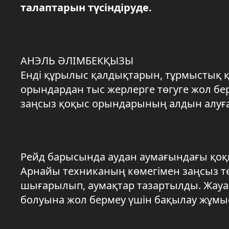
талаптарын түсіндіруде.
АНЭЛЬ ӘЛІМБЕКҚЫЗЫ
Енді құрылыс қалдықтарын, тұрмыстық қ
орындардан тыс жерлерге төгуге жол бе
заңсыз қоқыс орындарының алдын алуғ
Рейд барысында аудан аумағындағы қоқ
Арнайы техниканың көмегімен заңсыз т
шығарылып, аумақтар тазартылды. Жау
болуына жол бермеу үшін бақылау жұмыст