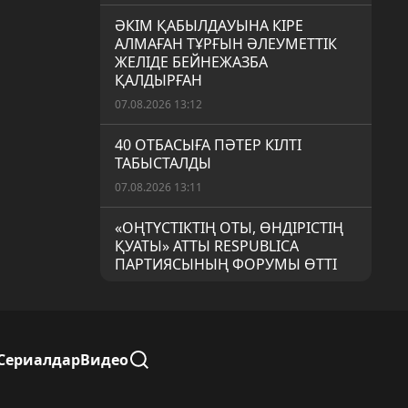
ӘКІМ ҚАБЫЛДАУЫНА КІРЕ
АЛМАҒАН ТҰРҒЫН ӘЛЕУМЕТТІК
ЖЕЛІДЕ БЕЙНЕЖАЗБА
ҚАЛДЫРҒАН
07.08.2026 13:12
40 ОТБАСЫҒА ПӘТЕР КІЛТІ
ТАБЫСТАЛДЫ
07.08.2026 13:11
«ОҢТҮСТІКТІҢ ОТЫ, ӨНДІРІСТІҢ
ҚУАТЫ» АТТЫ RESPUBLICA
ПАРТИЯСЫНЫҢ ФОРУМЫ ӨТТІ
07.08.2026 12:11
ҰЛТТЫҚ ӨНЕР ҰМЫТ ҚАЛМАУЫ
КЕРЕК
Сериалдар
Видео
06.08.2026 18:08