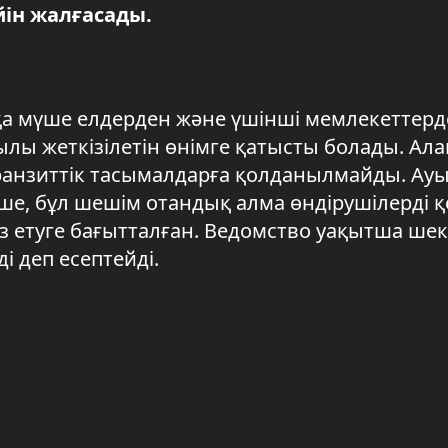
йін жалғасады.
а мүше елдерден және үшінші мемлекеттерд
ылы жеткізілетін өнімге қатысты болады. Ала
ранзиттік тасымалдарға қолданылмайды. Ау
е, бұл шешім отандық алма өндірушілерді қ
ыз етуге бағытталған. Ведомство уақытша шек
і деп есептейді.