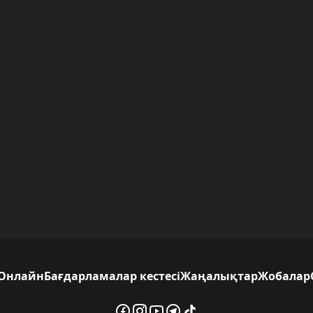
Онлайн
Бағдарламалар кестесі
Жаңалықтар
Жобалар