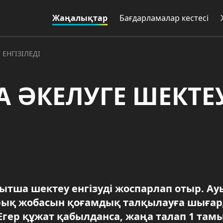
Жаңалықтар
Бағдарламалар кестесі
ЕНГІЗІЛЕДІ
 ӘКЕЛУГЕ ШЕКТЕ
ытша шектеу енгізуді жоспарлап отыр. Ау
йрық жобасын қоғамдық талқылауға шығар
 Егер құжат қабылданса, жаңа талап 1 там