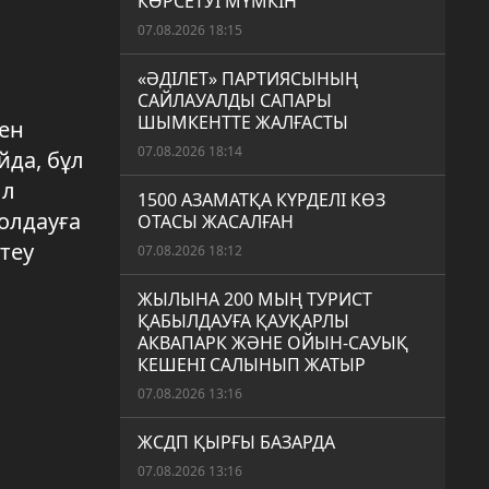
КӨРСЕТУІ МҮМКІН
07.08.2026 18:15
«ӘДІЛЕТ» ПАРТИЯСЫНЫҢ
САЙЛАУАЛДЫ САПАРЫ
ШЫМКЕНТТЕ ЖАЛҒАСТЫ
ен
07.08.2026 18:14
йда, бұл
ыл
1500 АЗАМАТҚА КҮРДЕЛІ КӨЗ
олдауға
ОТАСЫ ЖАСАЛҒАН
теу
07.08.2026 18:12
ЖЫЛЫНА 200 МЫҢ ТУРИСТ
ҚАБЫЛДАУҒА ҚАУҚАРЛЫ
АКВАПАРК ЖӘНЕ ОЙЫН-САУЫҚ
КЕШЕНІ САЛЫНЫП ЖАТЫР
07.08.2026 13:16
ЖСДП ҚЫРҒЫ БАЗАРДА
07.08.2026 13:16