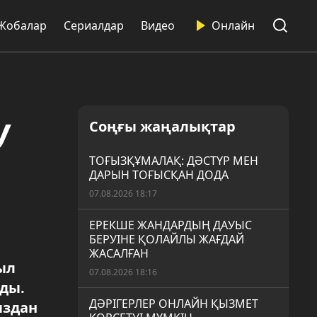
Жобалар
Сериалдар
Видео
Онлайн
У
Соңғы жаңалықтар
ТОҒЫЗҚҰМАЛАҚ: ДӘСТҮР МЕН
ДАРЫН ТОҒЫСҚАН ДОДА
07.08.2026 18:17
ЕРЕКШЕ ЖАНДАРДЫҢ ДАУЫС
БЕРУІНЕ ҚОЛАЙЛЫ ЖАҒДАЙ
ЖАСАЛҒАН
ыл
07.08.2026 18:16
ды.
ДӘРІГЕРЛЕР ОНЛАЙН ҚЫЗМЕТ
ыздан