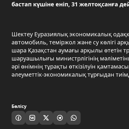
бастап күшіне еніп, 31 желтоқсанға де
Шектеу Еуразиялық экономикалық одаққ
автомобиль, теміржол және су көлігі арқ
шара Қазақстан аумағы арқылы өтетін т
шаруашылығы министрлігінің мәліметінш
әрі өнімнің тұрақты өткізілуін қамтамас
әлеуметтік-экономикалық тұрғыдан тиімд
Бөлісу