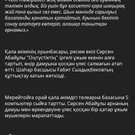
тәлімін алдық. Біз үшін бұл қасиетті қара шаңырақ
жәй ғана қызыл сөз емес. Шын мәнінде сарыауыз
балапанды қанатын қатайтып, буынын бекітіп
сонау алатауға көтеріп, алашқа танытқан
арнамыз.»
Қала әкімінің орынбасары, ресми өкіл Сәрсен
Абайұлы "Оңтүстіктің" іргелі ұжым екенін алға
тартып, өңір дамуына қосқан үлес салмағын атап
өтті. Шаһар басшысы Ғабит Сыздықбековтың
құттықтау хатын жеткізді.
Мерейтойға орай қала әкімдігі телеарна базасына 5
компьютер сыйға тартты. Сәрсен Абайұлы арнаның
дамуы мен өркендеуіне үлес қосқан бір қатар ұжым
мүшелерін марапаттады.