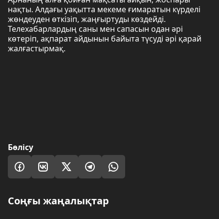
нақты. Алдағы уақытта мекеме ғимаратын күрделі
жөндеуден өткізіп, жаңғыртуды көздейді.
Телехабарлардың саны мен сапасын одан әрі
көтеріп, ақпарат айдынын байыта түсуді әрі қарай
жалғастырмақ.
Бөлісу
Соңғы жаңалықтар