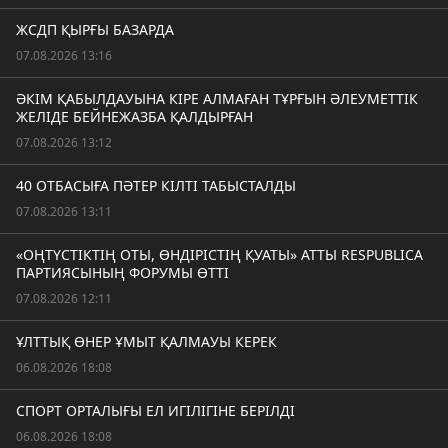
ЖСДП ҚЫРҒЫ БАЗАРДА
07.08.2026 13:16
ӘКІМ ҚАБЫЛДАУЫНА КІРЕ АЛМАҒАН ТҰРҒЫН ӘЛЕУМЕТТІК
ЖЕЛІДЕ БЕЙНЕЖАЗБА ҚАЛДЫРҒАН
07.08.2026 13:12
40 ОТБАСЫҒА ПӘТЕР КІЛТІ ТАБЫСТАЛДЫ
07.08.2026 13:11
«ОҢТҮСТІКТІҢ ОТЫ, ӨНДІРІСТІҢ ҚУАТЫ» АТТЫ RESPUBLICA
ПАРТИЯСЫНЫҢ ФОРУМЫ ӨТТІ
07.08.2026 12:11
ҰЛТТЫҚ ӨНЕР ҰМЫТ ҚАЛМАУЫ КЕРЕК
06.08.2026 18:08
СПОРТ ОРТАЛЫҒЫ ЕЛ ИГІЛІГІНЕ БЕРІЛДІ
06.08.2026 18:08