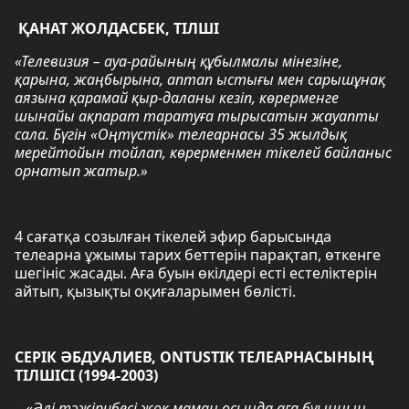
ҚАНАТ ЖОЛДАСБЕК, ТІЛШІ
«Телевизия – ауа-райының құбылмалы мінезіне,
қарына, жаңбырына, аптап ыстығы мен сарышұнақ
аязына қарамай қыр-даланы кезіп, көрерменге
шынайы ақпарат таратуға тырысатын жауапты
сала. Бүгін «Оңтүстік» телеарнасы 35 жылдық
мерейтойын тойлап, көрерменмен тікелей байланыс
орнатып жатыр.»
4 сағатқа созылған тікелей эфир барысында
телеарна ұжымы тарих беттерін парақтап, өткенге
шегініс жасады. Аға буын өкілдері есті естеліктерін
айтып, қызықты оқиғаларымен бөлісті.
СЕРІК ӘБДУАЛИЕВ, ONTUSTIK ТЕЛЕАРНАСЫНЫҢ
ТІЛШІСІ (1994-2003)
– «Әлі тәжірибесі жоқ маман осында аға буынның