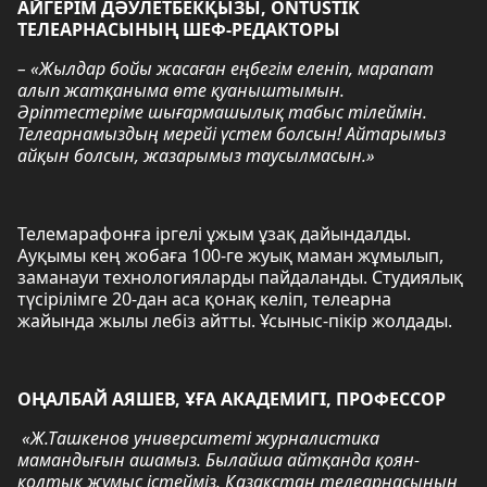
АЙГЕРІМ ДӘУЛЕТБЕКҚЫЗЫ, ONTUSTIK
ТЕЛЕАРНАСЫНЫҢ ШЕФ-РЕДАКТОРЫ
– «Жылдар бойы жасаған еңбегім еленіп, марапат
алып жатқаныма өте қуаныштымын.
Әріптестеріме шығармашылық табыс тілеймін.
Телеарнамыздың мерейі үстем болсын! Айтарымыз
айқын болсын, жазарымыз таусылмасын.»
Телемарафонға іргелі ұжым ұзақ дайындалды.
Ауқымы кең жобаға 100-ге жуық маман жұмылып,
заманауи технологияларды пайдаланды. Студиялық
түсірілімге 20-дан аса қонақ келіп, телеарна
жайында жылы лебіз айтты. Ұсыныс-пікір жолдады.
ОҢАЛБАЙ АЯШЕВ, ҰҒА АКАДЕМИГІ, ПРОФЕССОР
«Ж.Ташкенов университеті журналистика
мамандығын ашамыз. Былайша айтқанда қоян-
қолтық жұмыс істейміз. Қазақстан телеарнасының