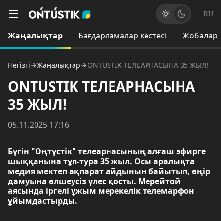
RU
Жаңалықтар
Бағдарламалар кестесі
Жобалар
Негізгі
Жаңалықтар
ONTUSTIK ТЕЛЕАРНАСЫНА 35 ЖЫЛ!
ONTUSTIK ТЕЛЕАРНАСЫНА
35 ЖЫЛ!
05.11.2025 17:16
Бүгін "Оңтүстік" телеарнасының алғаш эфирге
шыққанына тұп-тура 35 жыл. Осы аралықта
медия мектеп ақпарат айдынын байытып, өңір
дамуына өлшеусіз үлес қосты. Мерейтой
аясында іргелі ұжым мерекелік телемарфон
ұйымдастырды.