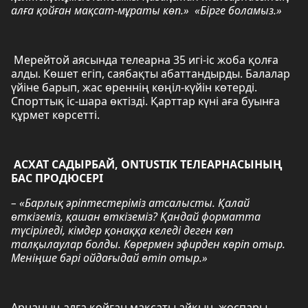
алға қойған мақсат-мұраты көп.» «Бірге боламыз.»
Мерейтой аясында телеарна 35 игі-іс жоба қолға
алды. Көшет егіп, саябақты абаттандырды. Балалар
үйіне барып, жас өреннің көңіл-күйін көтерді.
Спорттық іс-шара өктізді. Қарттар күні аға буынға
құрмет көрсетті.
АСХАТ САДЫРБАЙ, ONTUSTIK ТЕЛЕАРНАСЫНЫҢ
БАС ПРОДЮСЕРІ
– «Барлық әріптестеріміз атсалысты. Қалай
өткіземіз, қашан өткіземіз? Қандай форматта
түсіріледі, кімдер қонаққа келеді деген көп
талқылаулар болды. Көрермен эфирден көріп отыр.
Меніңше бәрі ойдағыдай өтіп отыр.»
Арнаның алға қойған мақсаты айқын, жоспары