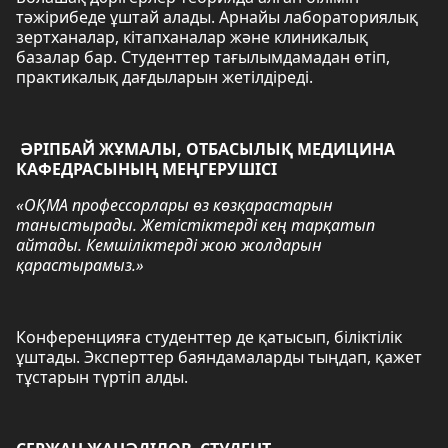
тәжірибеде ұштай алады. Арнайы лабораториялық
зертханалар, кітапханалар және клиникалық
базалар бар. Студенттер тағылымдамадан өтіп,
практикалық дағдыларын жетілдіреді.
ӘРІПБАЙ ЖҰМАЛЫ, ОТБАСЫЛЫҚ МЕДИЦИНА
КАФЕДРАСЫНЫҢ МЕҢГЕРУШІСІ
«ОҚМА профессорлары өз көзқарастарын
таныстырады. Жетістіктерді кең тарқатып
айтады. Кемшіліктерді жою жолдарын
қарастырамыз.»
Конференцияға студенттер де қатысып, біліктілік
ұштады. Эксперттер баяндамаларды тыңдап, қажет
тұстарын түртіп алды.