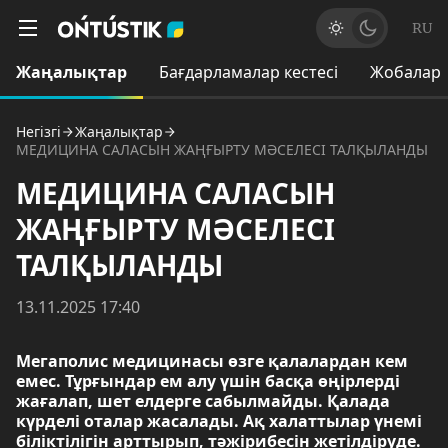
RU
Жаңалықтар
Бағдарламалар кестесі
Жобалар
Негізгі
Жаңалықтар
МЕДИЦИНА САЛАСЫН ЖАҢҒЫРТУ МӘСЕЛЕСІ ТАЛҚЫЛАНДЫ
МЕДИЦИНА САЛАСЫН
ЖАҢҒЫРТУ МӘСЕЛЕСІ
ТАЛҚЫЛАНДЫ
13.11.2025 17:40
Мегаполис медицинасы өзге қалалардан кем
емес. Тұрғындар ем алу үшін басқа өңірлерді
жағалап, шет елдерге сабылмайды. Қалада
күрделі оталар жасалады. Ақ халаттылар үнемі
біліктілігін арттырып, тәжірибесін жетілдіруде.