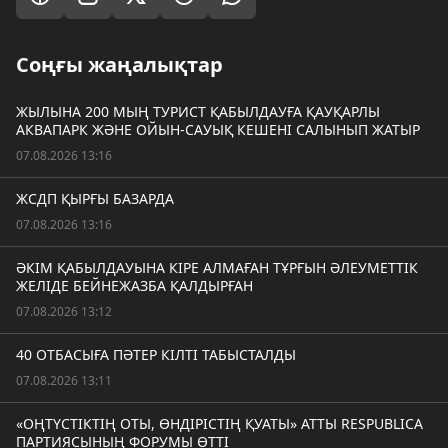
Соңғы жаңалықтар
ЖЫЛЫНА 200 МЫҢ ТУРИСТ ҚАБЫЛДАУҒА ҚАУҚАРЛЫ
АКВАПАРК ЖӘНЕ ОЙЫН-САУЫҚ КЕШЕНІ САЛЫНЫП ЖАТЫР
07.08.2026 13:16
ЖСДП ҚЫРҒЫ БАЗАРДА
07.08.2026 13:16
ӘКІМ ҚАБЫЛДАУЫНА КІРЕ АЛМАҒАН ТҰРҒЫН ӘЛЕУМЕТТІК
ЖЕЛІДЕ БЕЙНЕЖАЗБА ҚАЛДЫРҒАН
07.08.2026 13:12
40 ОТБАСЫҒА ПӘТЕР КІЛТІ ТАБЫСТАЛДЫ
07.08.2026 13:11
«ОҢТҮСТІКТІҢ ОТЫ, ӨНДІРІСТІҢ ҚУАТЫ» АТТЫ RESPUBLICA
ПАРТИЯСЫНЫҢ ФОРУМЫ ӨТТІ