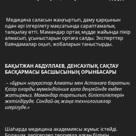
Медицина саласын жаңғыртып, даму қарқынын
одан әрі ілгерілету мақсатында сараптамалық
талқылау өтті. Мамандар ортақ мүдде жайында пікір
алмасып, ұсыныстарын ортаға салды. Эксперттер
баяндамалар оқып, жобаларын таныстырды.
БАҚЫТЖАН АБДУЛЛАЕВ, ДЕНСАУЛЫҚ САҚТАУ
БАСҚАРМАСЫ БАСШЫСЫНЫҢ ОРЫНБАСАРЫ
– «Бұрын науқастар Алматы мен Астанаға баратын.
Қазір оларды мүмкіндігінше қала деңгейінде емдеп
жатырмыз. Мамандар тартылып, біліктіліктерін
жетілдіруде. Сондай-ақ жаңа технологиялар
игерілуде.»
Шаһарда медицина академиясы жұмыс істейді.
Болашақ дәрігерлер теорияда алған білімін