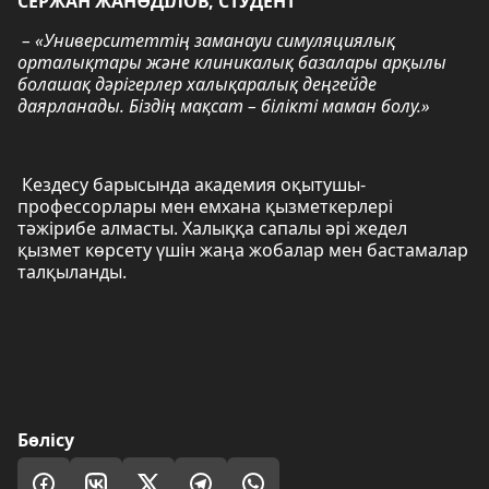
СЕРЖАН ЖАНӘДІЛОВ, СТУДЕНТ
– «Университеттің заманауи симуляциялық
орталықтары және клиникалық базалары арқылы
болашақ дәрігерлер халықаралық деңгейде
даярланады. Біздің мақсат – білікті маман болу.»
Кездесу барысында академия оқытушы-
профессорлары мен емхана қызметкерлері
тәжірибе алмасты. Халыққа сапалы әрі жедел
қызмет көрсету үшін жаңа жобалар мен бастамалар
талқыланды.
Бөлісу