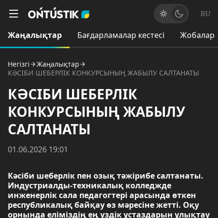
RU
Жаңалықтар
Бағдарламалар кестесі
Жобалар
Негізгі
Жаңалықтар
КӘСІБИ ШЕБЕРЛІК КОНКУРСЫНЫҢ ЖАБЫЛУ САЛТАНАТЫ
КӘСІБИ ШЕБЕРЛІК
КОНКУРСЫНЫҢ ЖАБЫЛУ
САЛТАНАТЫ
01.06.2026 19:01
Кәсіби шеберлік пен озық тәжірибе салтанаты.
Индустриалды-техникалық колледжде
инженерлік сала педагогтері арасында өткен
республикалық байқау өз мәресіне жетті. Оқу
орнында еліміздің ең үздік ұстаздарын ұлықтау