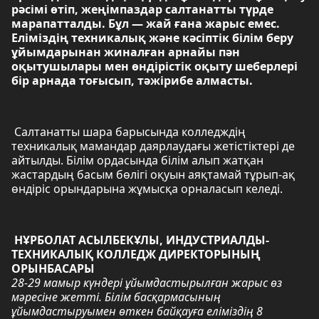
рәсімі өтіп, жеңімпаздар салтанатты түрде
марапатталды. Бұл — жай ғана жарыс емес.
Еліміздің техникалық және кәсіптік білім беру
ұйымдарынан жиналған арнайы пән
оқытушылары мен өндірістік оқыту шеберлері
бір арнада тоғысып, тәжірибе алмасты.
Салтанатты шара барысында колледждің
техникалық мамандар даярлаудағы жетістіктері де
айтылды. Білім ордасында білім алып жатқан
жастардың басым бөлігі оқуын аяқтамай тұрып-ақ
өндіріс орындарына жұмысқа орналасып келеді.
НҰРБОЛАТ АСЫЛБЕКҰЛЫ, ИНДУСТРИАЛДЫ-
ТЕХНИКАЛЫҚ КОЛЛЕДЖ ДИРЕКТОРЫНЫҢ
ОРЫНБАСАРЫ
28-29 мамыр күндері ұйымдастырылған жарыс өз
мәресіне жетті. Білім басқармасының
ұйымдастыруымен өткен байқауға еліміздің 8