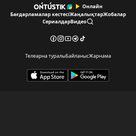
Онлайн
Бағдарламалар кестесі
Жаңалықтар
Жобалар
Сериалдар
Видео
Телеарна туралы
Байланыс
Жарнама