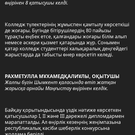
өңірінен 8 қатысушы келді.
Колледж түлектерінің жұмыспен қамтылу көрсеткіші
де жоғары. Бүгінде бітірушілердің 80 пайызы
тұрақты еңбек етсе, қалғандары жоғары білім алып
немесе әскери қызмет қатарында жүр. Сонымен
қатар колледж студенттері халықаралық деңгейдегі
жарыстарда да табысты өнер көрсетіп келеді.
РАХМЕТУЛЛА МҰХАМЕДҚАЛИҰЛЫ, ОҚЫТУШЫ
Жалпы бүгін Шымкент қаласында өтіп жатқан
жарысқа арнайы Маңғыстау өңірінен келдік.
Байқау қорытындысында үздік нәтиже көрсеткен
қатысушылар I, II және III дәрежелі дипломдармен
марапатталды. Ал өңірлік кезеңнің жеңімпазына
республикалық кәсіби шеберлік конкурсына
жолдама берілді.