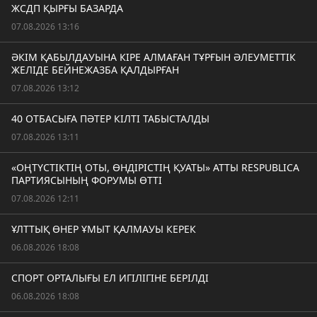
ЖСДП ҚЫРҒЫ БАЗАРДА
07.08.2026 13:16
ӘКІМ ҚАБЫЛДАУЫНА КІРЕ АЛМАҒАН ТҰРҒЫН ӘЛЕУМЕТТІК
ЖЕЛІДЕ БЕЙНЕЖАЗБА ҚАЛДЫРҒАН
07.08.2026 13:12
40 ОТБАСЫҒА ПӘТЕР КІЛТІ ТАБЫСТАЛДЫ
07.08.2026 13:11
«ОҢТҮСТІКТІҢ ОТЫ, ӨНДІРІСТІҢ ҚУАТЫ» АТТЫ RESPUBLICA
ПАРТИЯСЫНЫҢ ФОРУМЫ ӨТТІ
07.08.2026 12:11
ҰЛТТЫҚ ӨНЕР ҰМЫТ ҚАЛМАУЫ КЕРЕК
06.08.2026 18:08
СПОРТ ОРТАЛЫҒЫ ЕЛ ИГІЛІГІНЕ БЕРІЛДІ
06.08.2026 18:08