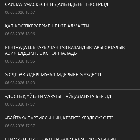
САЙЛАУ УЧАСКЕСІНІҢ ДАЙЫНДЫҒЫ ТЕКСЕРІЛДІ
06.08.2026 18:07
ҚХП КӘСІПКЕРЛЕРМЕН ПІКІР АЛМАСТЫ
06.08.2026 18:06
КЕНТАУДА ШЫҒАРЫЛҒАН ГАЗ ҚАЗАНДЫҚТАРЫ ОРТАЛЫҚ
АЗИЯ ЕЛДЕРІНЕ ЭКСПОРТТАЛАДЫ
06.08.2026 18:05
ЖСДП ӨКІЛДЕРІ МҰҒАЛІМДЕРМЕН ЖҮЗДЕСТІ
06.08.2026 18:03
«ДОСТЫҚ ҮЙІ» ҒИМАРАТЫ ПАЙДАЛАНУҒА БЕРІЛДІ
06.08.2026 17:57
«БАЙТАҚ» ПАРТИЯСЫНЫҢ КЕЗЕКТІ КЕЗДЕСУІ ӨТТІ
06.08.2026 17:37
ШЫМКЕНТТІК СПОРТШЫ ӘЛЕМ ЧЕМПИОНАТЫНЫҢ