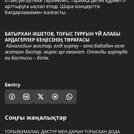
отансүйгіштікке тәрбиелеп, тарихқа деген құрметті
арттыруға ықпал етеді. Шара концерттік
бағдарламамен жалғасты.
БАТЫРХАН ӘШЕТОВ, ТОҒЫС ТҰРҒЫН ҮЙ АЛАБЫ
АРДАГЕРЛЕР КЕҢЕСІНІҢ ТӨРАҒАСЫ
Айналайын жастар, елді қорғау – ата-бабадан келе
жатқан дәстүр, мирас әрі аманат. Отанды қорғауда
ең бастысы – білім.
Бөлісу
Соңғы жаңалықтар
ТОҒЫЗҚҰМАЛАҚ: ДӘСТҮР МЕН ДАРЫН ТОҒЫСҚАН ДОДА