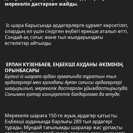
мерекелік дастархан жайды.
Іс-шара барысында ардагерлерге құрмет көрсетіліп,
олардың ел үшін сіңірген еңбегі ерекше аталып өтті.
Сондай-ақ соғыс және тыл жылдарындағы
естеліктер айтылды.
ЕРЛАН КҮЗЕНБАЕВ, ЕҢБЕКШІ АУДАНЫ ӘКІМІНІҢ
ОРЫНБАСАРЫ
Бүгінгі іс-шараға аудан аумағында тұратын тыл
ардагерлері мен қаладағы Ауған соғысы ардагерлері
шақырылып, мерекелік дастархан ұйымдастырылуда.
Сонымен қатар концерттік бағдарлама да өтуде.
Мерекелік шараға 150-ге жуық ардагер қатысты.
Еңбекші ауданында барлығы 289 тыл ардагері
тұрады. Мұндай тағылымды шаралар жас ұрпақты