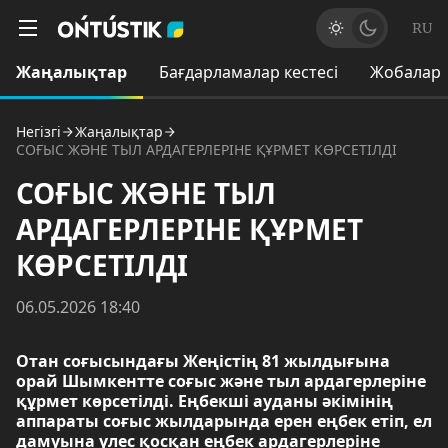
RU
Жаңалықтар
Бағдарламалар кестесі
Жобалар
Негізгі
Жаңалықтар
СОҒЫС ЖӘНЕ ТЫЛ АРДАГЕРЛЕРІНЕ ҚҰРМЕТ КӨРСЕТІЛДІ
СОҒЫС ЖӘНЕ ТЫЛ
АРДАГЕРЛЕРІНЕ ҚҰРМЕТ
КӨРСЕТІЛДІ
06.05.2026 18:40
Отан соғысындағы Жеңістің 81 жылдығына
орай Шымкентте соғыс және тыл ардагерлеріне
құрмет көрсетілді. Еңбекші ауданы әкімінің
аппараты соғыс жылдарында ерен еңбек етіп, ел
дамуына үлес қосқан еңбек ардагерлеріне