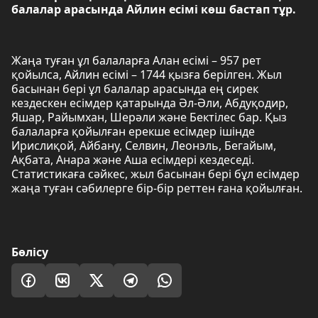
балалар арасында Айлин есімі көш бастап тұр.
Жаңа туған ұл балаларға Алан есімі – 957 рет
қойылса, Айлин есімі – 1744 қызға берілген. Жыл
басынан бері ұл балалар арасында ең сирек
кездескен есімдер қатарында Әл-Әли, Абдуқодир,
Яшар, Райымхан, Шерәли және Бектілес бар. Қыз
балаларға қойылған ерекше есімдер ішінде
Ирислиқой, Айбану, Селвин, Леонэль, Бегайым,
Ақбата, Анара және Аша есімдері кездеседі.
Статистикаға сәйкес, жыл басынан бері бұл есімдер
жаңа туған сәбилерге бір-бір реттен ғана қойылған.
Бөлісу