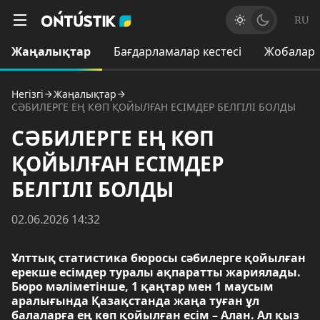
RU
Жаңалықтар
Бағдарламалар кестесі
Жобалар
Негізгі
Жаңалықтар
СӘБИЛЕРГЕ ЕҢ КӨП ҚОЙЫЛҒАН ЕСІМДЕР БЕЛГІЛІ БОЛДЫ
СӘБИЛЕРГЕ ЕҢ КӨП
ҚОЙЫЛҒАН ЕСІМДЕР
БЕЛГІЛІ БОЛДЫ
02.06.2026 14:32
Ұлттық статистика бюросы сәбилерге қойылған
ерекше есімдер туралы ақпаратты жариялады.
Бюро мәліметінше, 1 қаңтар мен 1 маусым
аралығында Қазақстанда жаңа туған ұл
балаларға ең көп қойылған есім – Алан. Ал қыз