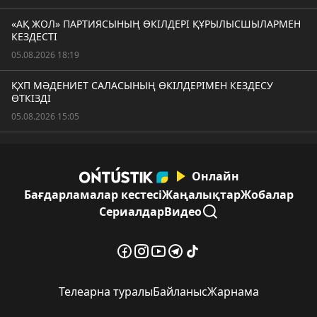
«АҚ ЖОЛ» ПАРТИЯСЫНЫҢ ӨКІЛДЕРІ ҚҰРЫЛЫСШЫЛАРМЕН
КЕЗДЕСТІ
05.08.2026 18:19
ҚХП МӘДЕНИЕТ САЛАСЫНЫҢ ӨКІЛДЕРІМЕН КЕЗДЕСУ
ӨТКІЗДІ
05.08.2026 15:05
Онлайн
Бағдарламалар кестесі
Жаңалықтар
Жобалар
Сериалдар
Видео
Телеарна туралы
Байланыс
Жарнама