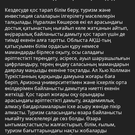
Кездесуде қос тарап білім беру, туризм және
инвестиция салаларын ілгерілету мәселелерін
талқылады. Нұралхан Көшеров екі ел арасындағы
достық қатынастың нығайып келе жатқанын айтып,
өңіраралық байланысты дамыту қос тарап үшін де
тиімді екенін алға тартты. Облыста АҚШ-тың
қатысуымен білім ордасын құру немесе
мамандарды бірлесе оқыту, осы саладағы
әріптестікті тереңдету, әсіресе, ауыл шаруашылығын
цифрландыру, терең өңдеу саласының мамандарын
даярлау маңызды екеніне тоқталды. Ал Хью Холлман
Түркістанның қарқынды дамуына жоғары баға
беріп, Аризона университетімен және іскерлік орта
өкілдерімен байланысты дамытуға ниетті екенін
жеткізді. Қос тарап жоғары оқу орындары
арасындағы әріптестікті дамыту, академиялық
алмасу бағдарламаларын іске асыру жөніде пікір
алмасты. Туризм саласындағы өзара байланысты
нығайту мәселелері де сөз болды. Өзара
ынтымақтастықты жалғастырып, білім, ғылым,
туризм бағыттарындағы нақты жобаларды