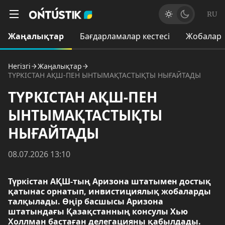
RU
Жаңалықтар
Бағдарламалар кестесі
Жобалар
Негізгі
Жаңалықтар
ТҮРКІСТАН АҚШ-ПЕН ЫНТЫМАҚТАСТЫҚТЫ НЫҒАЙТАДЫ
ТҮРКІСТАН АҚШ-ПЕН
ЫНТЫМАҚТАСТЫҚТЫ
НЫҒАЙТАДЫ
08.07.2026 13:10
Түркістан АҚШ-тың Аризона штатымен достық
қатынас орнатып, инвистициялық жобаларды
талқылады. Өңір басшысы Аризона
штатындағы Қазақстанның консулы Хью
Холлман бастаған делегацияны қабылдады.