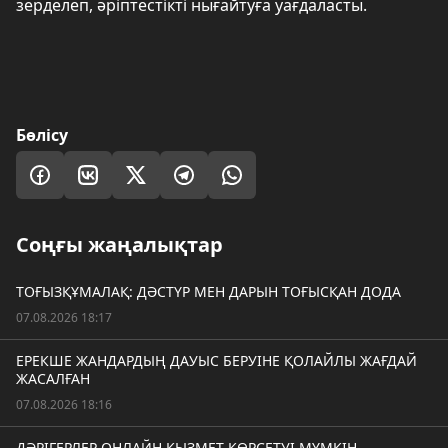
зерделеп, әріптестікті нығайтуға уағдаласты.
Бөлісу
Соңғы жаңалықтар
ТОҒЫЗҚҰМАЛАҚ: ДӘСТҮР МЕН ДАРЫН ТОҒЫСҚАН ДОДА
07.08.2026 18:17
ЕРЕКШЕ ЖАНДАРДЫҢ ДАУЫС БЕРУІНЕ ҚОЛАЙЛЫ ЖАҒДАЙ
ЖАСАЛҒАН
07.08.2026 18:16
ДӘРІГЕРЛЕР ОНЛАЙН ҚЫЗМЕТ КӨРСЕТУІ МҮМКІН